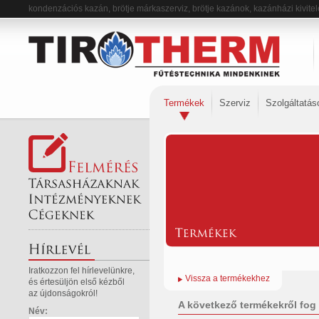
kondenzációs kazán, brötje márkaszerviz, brötje kazánok, kazánházi kivite
Termékek
Szerviz
Szolgáltatás
Iratkozzon fel hírlevelünkre,
Vissza a termékekhez
és értesüljön első kézből
az újdonságokról!
A következő termékekről fog 
Név: