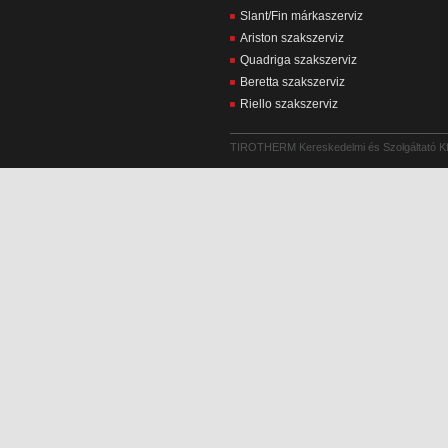
Slant/Fin márkaszerviz
Ariston szakszerviz
Quadriga szakszerviz
Beretta szakszerviz
Riello szakszerviz
TIROTHERM Kereskedelmi és Szolgáltató Kf