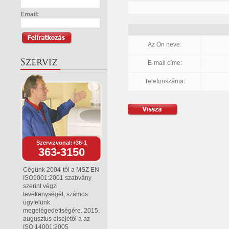
Email:
Az Ön neve:
E-mail címe:
Telefonszáma:
Szervizvonal:+36-1
363-3150
Cégünk 2004-től a MSZ EN
ISO9001:2001 szabvány
szerint végzi
tevékenységét, számos
ügyfelünk
megelégedettségére. 2015.
augusztus elsejétől a az
ISO 14001:2005