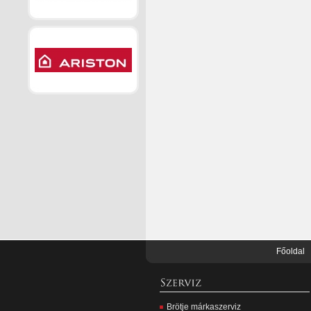
Főoldal
Brötje márkaszerviz