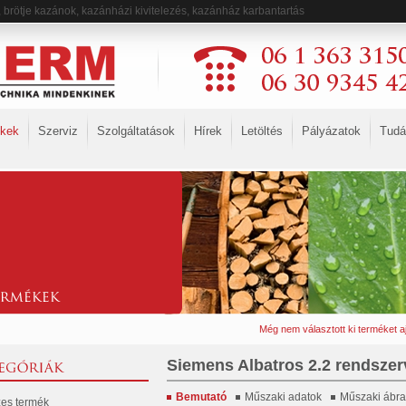
 brötje kazánok, kazánházi kivitelezés, kazánház karbantartás
kek
Szerviz
Szolgáltatások
Hírek
Letöltés
Pályázatok
Tudá
Még nem választott ki terméket a
Siemens Albatros 2.2 rendszer
Bemutató
Műszaki adatok
Műszaki ábra
es termék