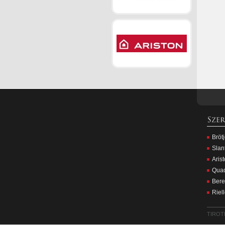
Bröt
Slan
Aris
Quad
Bere
Riel
TIROTH