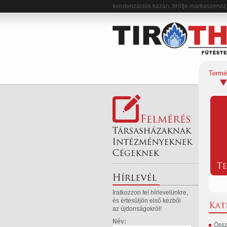
kondenzációs kazán, brötje márkaszerviz,
Termé
Iratkozzon fel hírlevelünkre,
és értesüljön első kézből
az újdonságokról!
Név:
Össz