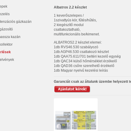
epek
Albatros 2.2 készlet
ezelés
1 keverőszelepes /
1szivattyús kör, fűtés/hűtés,
enzációs gázkazán
2 kiegészítő modul
gázosító
csatlakoztatható,
multifunkcionális be/kimenet.
assza kazán
ALBATROS2.2 készlet elemei:
ollektor
1db RVS46.530 szabályozó
1db AGP46.530 csatlakozó készlet
rlések
1db QAA75.611/701 beltéri kezelő egység
elvények
1db QAC34 külső hőmérséklet érzékelő
1db QAD36 csőre szerelhető érzékelő
1db Magyar nyelvű kezelési leírás
Garanciát csak az általunk üzembe helyezett 