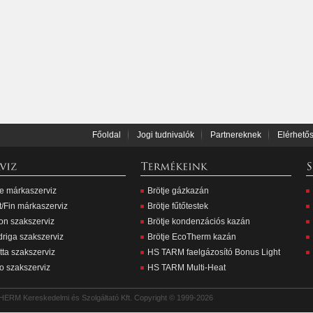
Főoldal
Jogi tudnivalók
Partnereknek
Elérhető
je márkaszerviz
Brötje gázkazán
t/Fin márkaszerviz
Brötje fűtőtestek
ton szakszerviz
Brötje kondenzációs kazán
riga szakszerviz
Brötje EcoTherm kazán
tta szakszerviz
HS TARM faelgázosító Bonus Light
lo szakszerviz
HS TARM Multi-Heat
ERM Kereskedelmi és Szolgáltató Kft. Copyright © 1999-2026