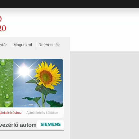
stár
Magunkról
Referenciák
jánlatkéréshez!
Ajánlatkérés küldése
vezérlő automatika