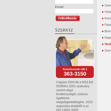
Szel
Email:
Vízk
Kond
Fael
Biom
Napk
Vezé
Szer
Szervizvonal:+36-1
363-3150
Cégünk 2004-től a MSZ EN
ISO9001:2001 szabvány
szerint végzi
tevékenységét, számos
ügyfelünk
megelégedettségére. 2015.
augusztus elsejétől a az
ISO 14001:2005